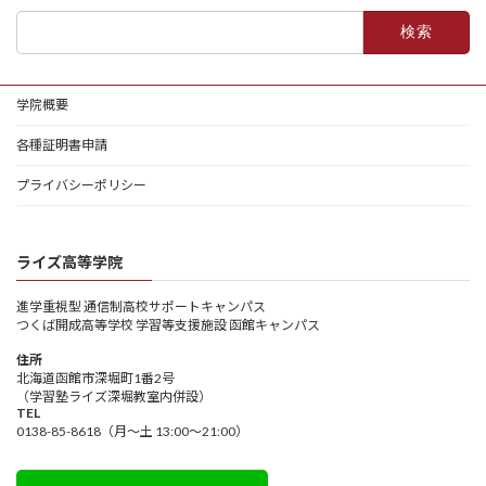
検
索:
学院概要
各種証明書申請
プライバシーポリシー
ライズ高等学院
進学重視型 通信制高校サポートキャンパス
つくば開成高等学校 学習等支援施設 函館キャンパス
住所
北海道函館市深堀町1番2号
（学習塾ライズ深堀教室内併設）
TEL
0138-85-8618（月～土 13:00～21:00）