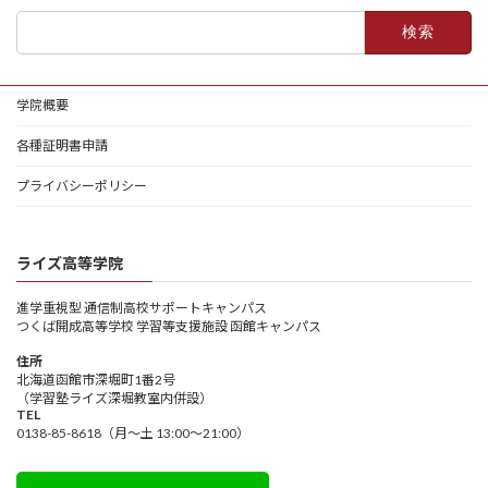
検
索:
学院概要
各種証明書申請
プライバシーポリシー
ライズ高等学院
進学重視型 通信制高校サポートキャンパス
つくば開成高等学校 学習等支援施設 函館キャンパス
住所
北海道函館市深堀町1番2号
（学習塾ライズ深堀教室内併設）
TEL
0138-85-8618（月～土 13:00～21:00）