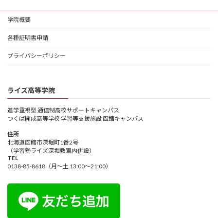
学院概要
各種証明書申請
プライバシーポリシー
ライズ高等学院
進学重視型 通信制高校サポートキャンパス
つくば開成高等学校 学習等支援施設 函館キャンパス
住所
北海道函館市深堀町1番2号
（学習塾ライズ深堀教室内併設）
TEL
0138-85-8618（月～土 13:00～21:00）